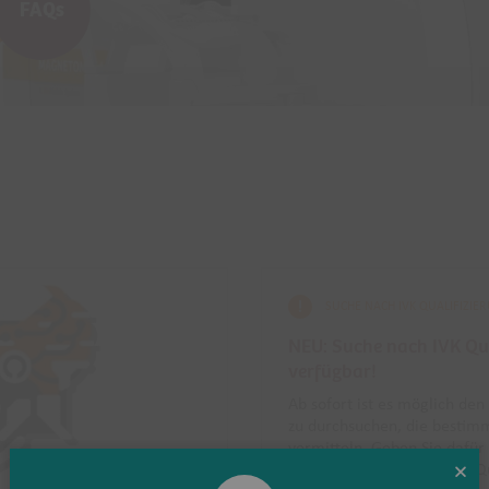
FAQs
SUCHE NACH IVK QUALIFIZIE
NEU: Suche nach IVK Qua
verfügbar!
Ab sofort ist es möglich de
zu durchsuchen, die bestimm
vermitteln. Geben Sie dafür 
Anfangsnummern der IVK Qua