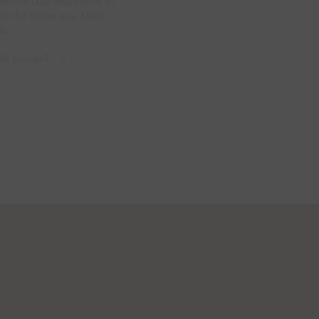
enden Qualifikationen zu
für die Suche aus. Mehr
s.
IVK groups?