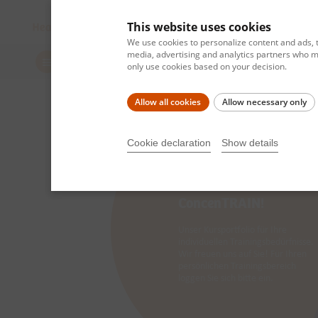
This website uses cookies
We use cookies to personalize content and ads, t
media, advertising and analytics partners who ma
Home
only use cookies based on your decision.
Allow all cookies
Allow necessary only
Cookie declaration
Show details
Willkommen bei
ConcenTRAIN!
Unser Kursportfolio für Ihre
individuellen Trainingsbedürfnisse.
Wir freuen uns auf Sie! Für Ihren
persönlichen Trainingsbereich
loggen Sie sich bitte ein.