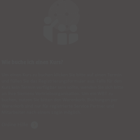
Wie buche ich einen Kurs?
Si
Um einen Kurs zu buchen klicken Sie bitte auf einen Termin
Na
und füllen Sie das Registrierungsformular aus. Falls für den
Si
Kurs kein Termin verfügbar sein sollte, wenden Sie sich bitte
ke
an Ihre Siemens Vertriebsorganisation. Um ein WBT zu
Ge
buchen, nutzen Sie bitten den Warenkorb. Buchungen per
Si
Warenkorb sind nur für registrierte Service Partner und
Bu
Mitarbeiter nach einem Login möglich.
Ku
Re
Online Hilfe
He
Ih
ge